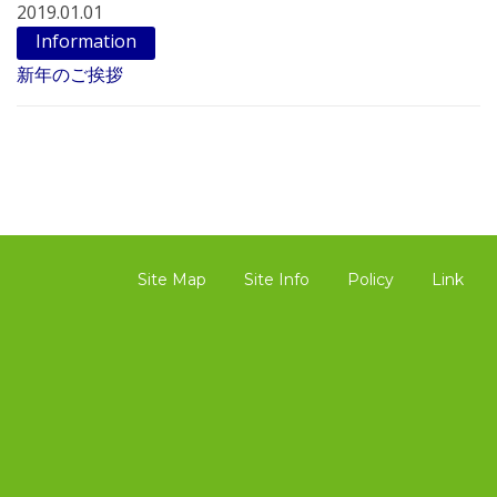
2019.01.01
Information
新年のご挨拶
Site Map
Site Info
Policy
Link