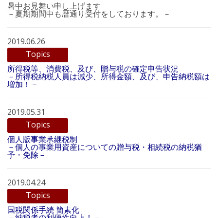
暑中お見舞い申し上げます
－夏期期間中も暦通り受付をしております。－
2019.06.26
Topics
所得税等、消費税、及び、贈与税の確定申告状況
－所得税納税人員は減少、所得金額、及び、申告納税額は
増加！－
2019.05.31
Topics
個人版事業承継税制
－個人の事業用資産についての贈与税・相続税の納税猶
予・免除－
2019.04.24
Topics
国税関係手続 簡素化
－納税者の利便性向上！－